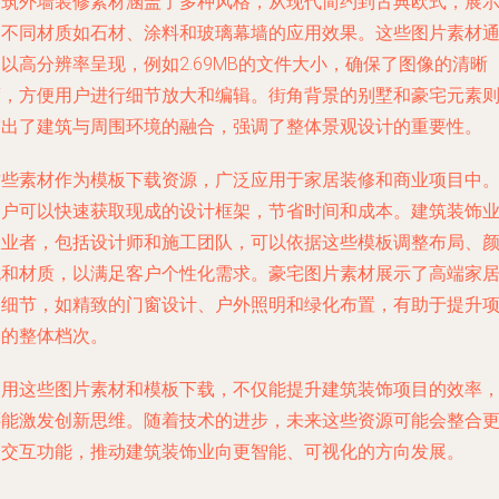
建筑外墙装修素材涵盖了多种风格，从现代简约到古典欧式，展
了不同材质如石材、涂料和玻璃幕墙的应用效果。这些图片素材
以高分辨率呈现，例如2.69MB的文件大小，确保了图像的清晰
度，方便用户进行细节放大和编辑。街角背景的别墅和豪宅元素
突出了建筑与周围环境的融合，强调了整体景观设计的重要性。
这些素材作为模板下载资源，广泛应用于家居装修和商业项目中
用户可以快速获取现成的设计框架，节省时间和成本。建筑装饰
从业者，包括设计师和施工团队，可以依据这些模板调整布局、
色和材质，以满足客户个性化需求。豪宅图片素材展示了高端家
的细节，如精致的门窗设计、户外照明和绿化布置，有助于提升
目的整体档次。
利用这些图片素材和模板下载，不仅能提升建筑装饰项目的效率
还能激发创新思维。随着技术的进步，未来这些资源可能会整合
多交互功能，推动建筑装饰业向更智能、可视化的方向发展。