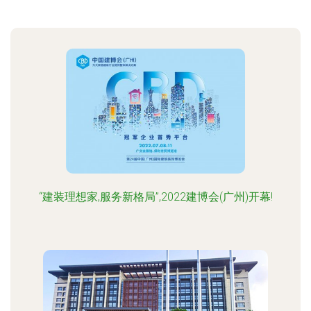
“建装理想家,服务新格局”,2022建博会(广州)开幕!