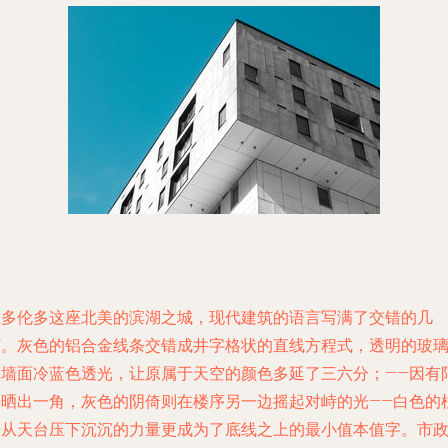
在多伦多这座北美的滨湖之城，现代建筑的语言写满了交错的几
何。灰色的铝合金线条交错成井字格状的直线方程式，透明的玻
幕墙面冷蓝色透光，让原属于天空的颜色多延了三六分；——因有
光晒出一角，灰色的阴倚则在楼序另一边摇起对峙的光——白色的
子从天台压下沉沉的力量更成为了底线之上的最小值本值字。市