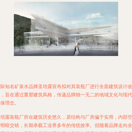
国际知名矿泉水品牌圣培露宣布拟对其装瓶厂进行全面建筑设计
造，旨在通过重塑建筑风格，传递品牌独一无二的地域文化与现
环保理念。
圣培露装瓶厂所在建筑历史悠久，原结构与厂房偏于实用，内部
间明暗交错，长期承载工业界多年的传统效率。但随着品牌走向