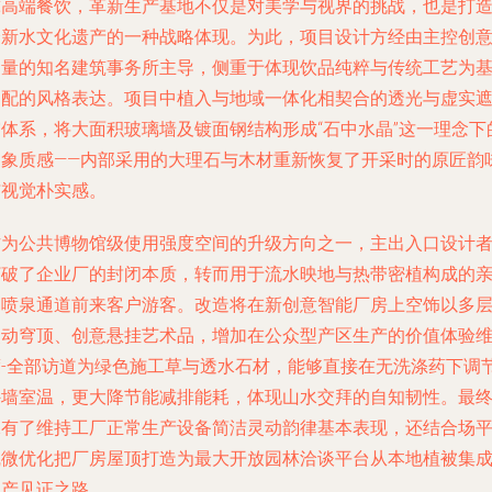
球高端餐饮，革新生产基地不仅是对美学与视界的挑战，也是打
全新水文化遗产的一种战略体现。为此，项目设计方经由主控创
力量的知名建筑事务所主导，侧重于体现饮品纯粹与传统工艺为
调配的风格表达。项目中植入与地域一体化相契合的透光与虚实
帘体系，将大面积玻璃墙及镀面钢结构形成“石中水晶”这一理念下
幻象质感——内部采用的大理石与木材重新恢复了开采时的原匠韵
与视觉朴实感。
作为公共博物馆级使用强度空间的升级方向之一，主出入口设计
打破了企业厂的封闭本质，转而用于流水映地与热带密植构成的
民喷泉通道前来客户游客。改造将在新创意智能厂房上空饰以多
灵动穹顶、创意悬挂艺术品，增加在公众型产区生产的价值体验
度-全部访道为绿色施工草与透水石材，能够直接在无洗涤药下调
外墙室温，更大降节能减排能耗，体现山水交拜的自知韧性。最
保有了维持工厂正常生产设备简洁灵动韵律基本表现，还结合场
线微优化把厂房屋顶打造为最大开放园林洽谈平台从本地植被集
生产见证之路。