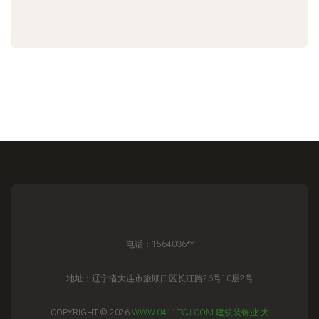
电话：1564036**
地址：辽宁省大连市旅顺口区长江路26号10层2号
COPYRIGHT © 2026
WWW.0411TCJ.COM
建筑装饰业
大