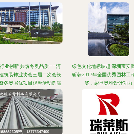
行业创新 共筑冬奥品质——河
绿色文化地标崛起 深圳宝安
建筑装饰业协会三届二次会长
斩获2017年全国优秀园林工
暨冬奥省优项目观摩活动圆满
奖，彰显奥雅设计功力
落幕