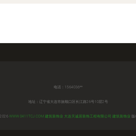
电话：1564036**
地址：辽宁省大连市旅顺口区长江路26号10层2号
 2026
WWW.0411TCJ.COM
建筑装饰业
大连天诚居装饰工程有限公司
建筑装饰业
版