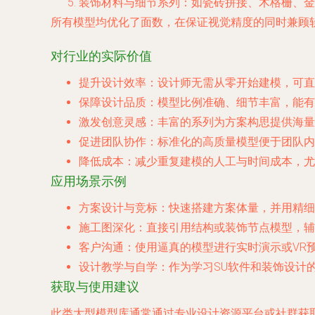
装饰材料与细节系列
：如瓷砖拼接、木格栅、金
所有模型均优化了面数，在保证视觉精度的同时兼顾
对行业的实际价值
提升设计效率
：设计师无需从零开始建模，可
保障设计品质
：模型比例准确、细节丰富，能有
激发创意灵感
：丰富的系列为方案构思提供海量
促进团队协作
：标准化的高质量模型便于团队内
降低成本
：减少重复建模的人工与时间成本，尤
应用场景示例
方案设计与竞标
：快速搭建方案体量，并用精细
施工图深化
：直接引用结构或装饰节点模型，辅
客户沟通
：使用逼真的模型进行实时演示或VR
设计教学与自学
：作为学习SU软件和装饰设计
获取与使用建议
此类大型模型库通常通过专业设计资源平台或社群获