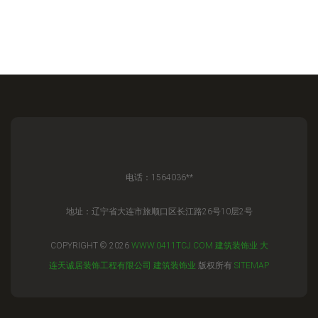
电话：1564036**
地址：辽宁省大连市旅顺口区长江路26号10层2号
COPYRIGHT © 2026
WWW.0411TCJ.COM
建筑装饰业
大
连天诚居装饰工程有限公司
建筑装饰业
版权所有
SITEMAP